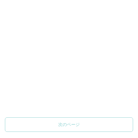
次のページ