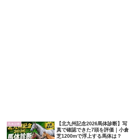
【北九州記念2026馬体診断】写
馬体診断
真で確認できた7頭を評価｜小倉
芝1200mで浮上する馬体は？