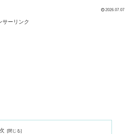
2026.07.07
ンサーリンク
次