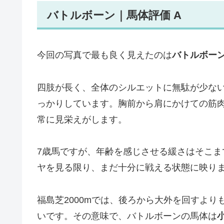
バトルボーン｜馬体評価 A
今回の写真で最も良く見えたのは
バトルボー
四肢が長く、全体のシルエットに無駄が少な
っかりしています。胸前から肩にかけての筋
常に見栄えがします。
7歳馬ですが、年齢を感じさせる緩さはそこ
ヤを見る限り、まだ十分に戦える状態に映り
福島芝2000mでは、後ろから大外を回すよ
いです。その意味で、バトルボーンの馬体は