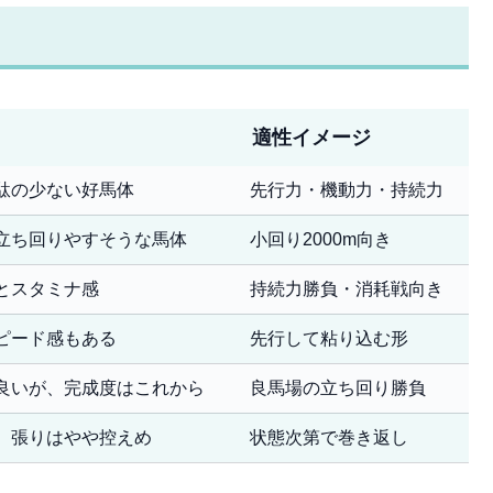
適性イメージ
駄の少ない好馬体
先行力・機動力・持続力
立ち回りやすそうな馬体
小回り2000m向き
とスタミナ感
持続力勝負・消耗戦向き
ピード感もある
先行して粘り込む形
良いが、完成度はこれから
良馬場の立ち回り勝負
、張りはやや控えめ
状態次第で巻き返し