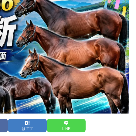
はてブ
LINE