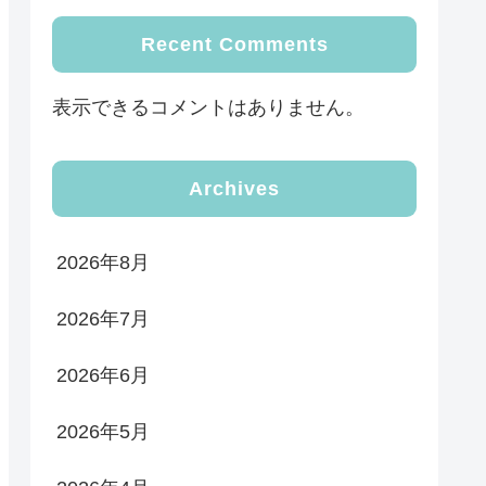
Recent Comments
表示できるコメントはありません。
Archives
2026年8月
2026年7月
2026年6月
2026年5月