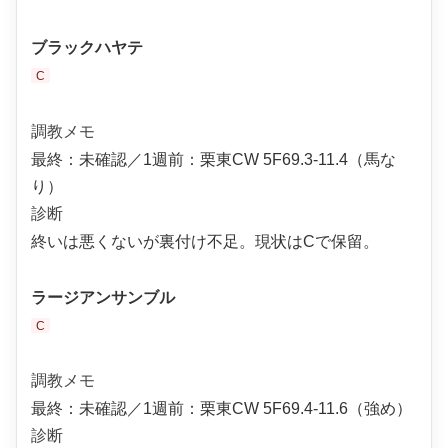
ブラックハヤテ
C
調教メモ
最終：未確認／1週前：栗東CW 5F69.3-11.4（馬な
り）
診断
終いは悪くないが裏付け不足。現状はCで保留。
ラージアンサンブル
C
調教メモ
最終：未確認／1週前：栗東CW 5F69.4-11.6（強め）
診断