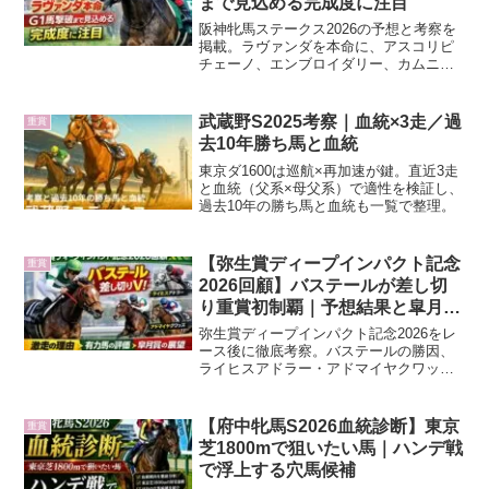
まで見込める完成度に注目
阪神牝馬ステークス2026の予想と考察を
掲載。ラヴァンダを本命に、アスコリピ
チェーノ、エンブロイダリー、カムニャ
ックら有力馬を追い切り、近走内容、展
開から徹底分析します。
武蔵野S2025考察｜血統×3走／過
重賞
去10年勝ち馬と血統
東京ダ1600は巡航×再加速が鍵。直近3走
と血統（父系×母父系）で適性を検証し、
過去10年の勝ち馬と血統も一覧で整理。
【弥生賞ディープインパクト記念
重賞
2026回顧】バステールが差し切
り重賞初制覇｜予想結果と皐月賞
への評価は？
弥生賞ディープインパクト記念2026をレ
ース後に徹底考察。バステールの勝因、
ライヒスアドラー・アドマイヤクワッズ
の評価、タイダルロックの敗因、事前予
想の結果と反省点、皐月賞への展望まで
分かりやすく整理します。
【府中牝馬S2026血統診断】東京
重賞
芝1800mで狙いたい馬｜ハンデ戦
で浮上する穴馬候補