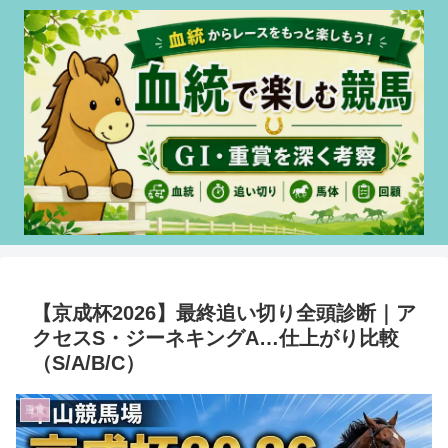
【京成杯2026】最終追い切り全頭診断｜ア
クセスS・ジーネキングA…仕上がり比較
（S/A/B/C）
重賞