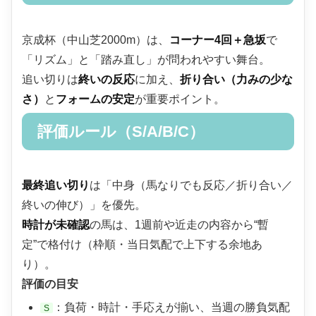
京成杯（中山芝2000m）は、
コーナー4回＋急坂
で
「リズム」と「踏み直し」が問われやすい舞台。
追い切りは
終いの反応
に加え、
折り合い（力みの少な
さ）
と
フォームの安定
が重要ポイント。
評価ルール（S/A/B/C）
最終追い切り
は「中身（馬なりでも反応／折り合い／
終いの伸び）」を優先。
時計が未確認
の馬は、1週前や近走の内容から“暫
定”で格付け（枠順・当日気配で上下する余地あ
り）。
評価の目安
：負荷・時計・手応えが揃い、当週の勝負気配
S