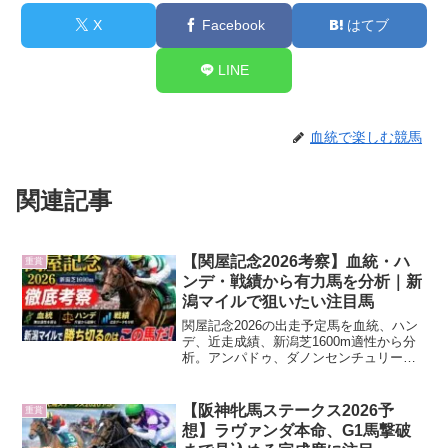
X
Facebook
はてブ
LINE
血統で楽しむ競馬
関連記事
【関屋記念2026考察】血統・ハ
重賞
ンデ・戦績から有力馬を分析｜新
潟マイルで狙いたい注目馬
関屋記念2026の出走予定馬を血統、ハン
デ、近走成績、新潟芝1600m適性から分
析。アンパドゥ、ダノンセンチュリー、
サンダーストラック、エルトンバローズ
など、有力馬と穴候補を詳しく考察しま
す。
【阪神牝馬ステークス2026予
重賞
想】ラヴァンダ本命、G1馬撃破