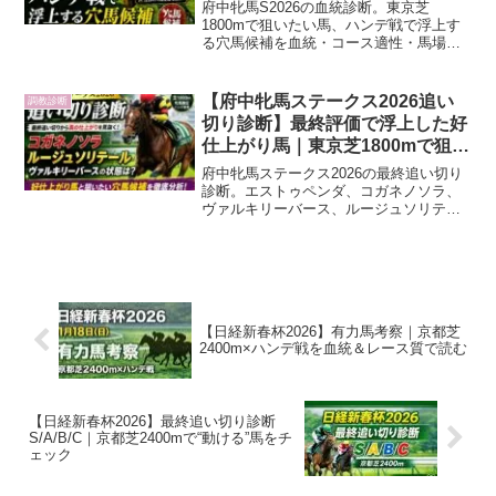
府中牝馬S2026の血統診断。東京芝
1800mで狙いたい馬、ハンデ戦で浮上す
る穴馬候補を血統・コース適性・馬場傾
向から分析します。
【府中牝馬ステークス2026追い
調教診断
切り診断】最終評価で浮上した好
仕上がり馬｜東京芝1800mで狙い
たい穴馬候補
府中牝馬ステークス2026の最終追い切り
診断。エストゥペンダ、コガネノソラ、
ヴァルキリーバース、ルージュソリテー
ル、ニシノティアモなど有力馬の状態を
分析し、東京芝1800mで狙いたい好仕上
がり馬と穴馬候補を紹介します。
【日経新春杯2026】有力馬考察｜京都芝
2400m×ハンデ戦を血統＆レース質で読む
【日経新春杯2026】最終追い切り診断
S/A/B/C｜京都芝2400mで“動ける”馬をチ
ェック