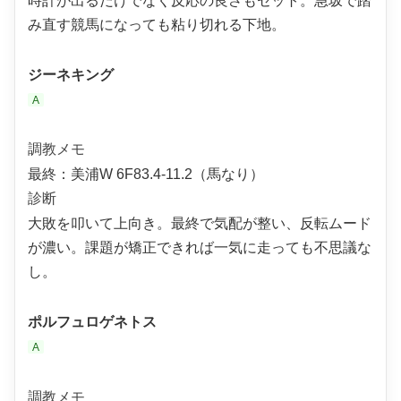
時計が出るだけでなく反応の良さもセット。急坂で踏
み直す競馬になっても粘り切れる下地。
ジーネキング
A
調教メモ
最終：美浦W 6F83.4-11.2（馬なり）
診断
大敗を叩いて上向き。最終で気配が整い、反転ムード
が濃い。課題が矯正できれば一気に走っても不思議な
し。
ポルフュロゲネトス
A
調教メモ