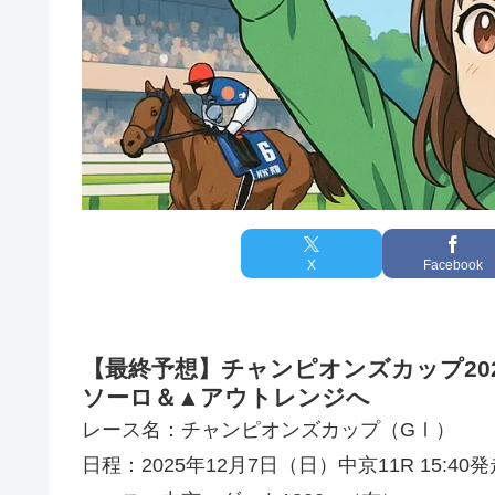
X
Facebook
【最終予想】チャンピオンズカップ20
ソーロ＆▲アウトレンジへ
レース名：チャンピオンズカップ（GⅠ）
日程：2025年12月7日（日）中京11R 15:40発