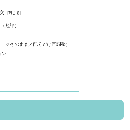
次
け（短評）
メージそのまま／配分だけ再調整）
ョン