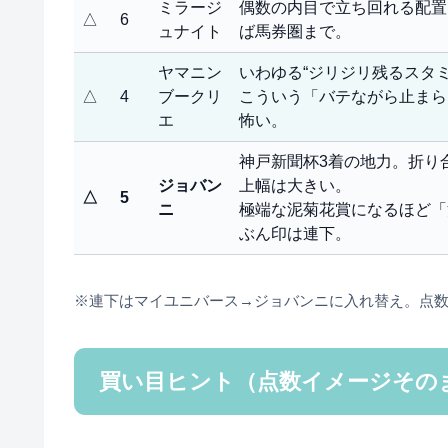
ミラージ
偶数の内目で立ち回れる配置
△
6
ュナイト
ば馬券圏まで。
ヤマニン
いわゆる“ジリジリ残るスタ
△
4
ブークリ
こういう「バテながら止まら
エ
怖い。
神戸新聞杯3着の地力。折り
ジョバン
上幅は大きい。
△
5
ニ
極端な泥菊花賞になるほど「
ぶん印は連下。
※連下はマイユニバース→ジョバンニに入れ替え。点
買い目ヒント（点数イメージその