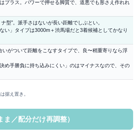
はプラス。パワーで押せる脚質で、道悪でも形さえ作れれ
ミナ型”。派手さはないが長い距離でしぶとい。
ない」タイプは3000m＋渋馬場だと3着候補としてかなり
合いがついて距離をこなすタイプで、良〜稍重寄りなら浮
決め手勝負に持ち込みにくい」のはマイナスなので、その
数は据え置き。
まま／配分だけ再調整）