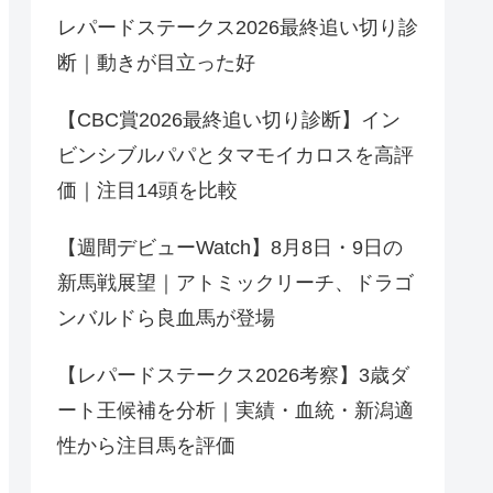
レパードステークス2026最終追い切り診
断｜動きが目立った好
【CBC賞2026最終追い切り診断】イン
ビンシブルパパとタマモイカロスを高評
価｜注目14頭を比較
【週間デビューWatch】8月8日・9日の
新馬戦展望｜アトミックリーチ、ドラゴ
ンバルドら良血馬が登場
【レパードステークス2026考察】3歳ダ
ート王候補を分析｜実績・血統・新潟適
性から注目馬を評価