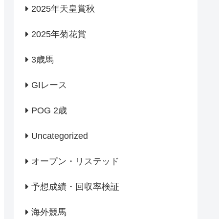
2025年天皇賞秋
2025年菊花賞
3歳馬
GIレース
POG 2歳
Uncategorized
オープン・リステッド
予想成績・回収率検証
海外競馬