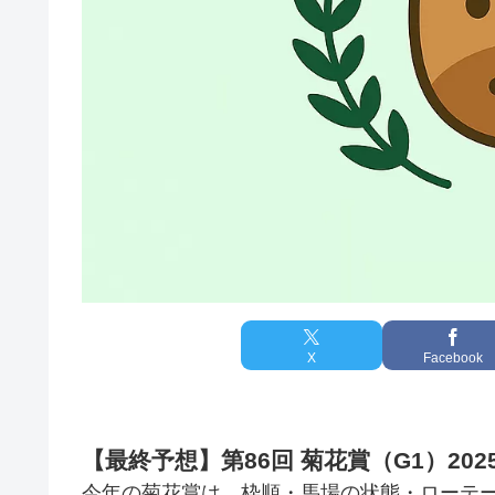
X
Facebook
【最終予想】第86回 菊花賞（G1）2025/
今年の菊花賞は、枠順・馬場の状態・ローテ