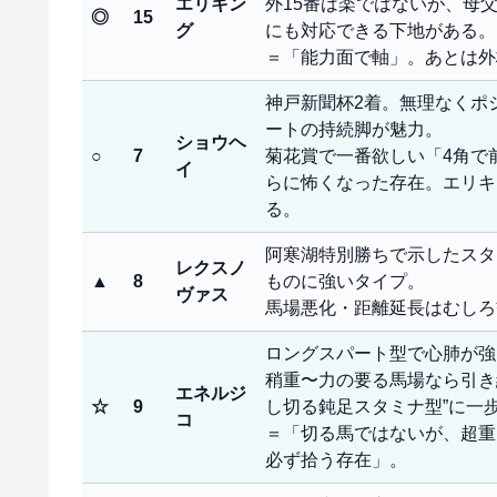
エリキン
外15番は楽ではないが、母
◎
15
グ
にも対応できる下地がある。
＝「能力面で軸」。あとは外
神戸新聞杯2着。無理なくポ
ートの持続脚が魅力。
ショウヘ
○
7
菊花賞で一番欲しい「4角で
イ
らに怖くなった存在。エリキ
る。
阿寒湖特別勝ちで示したスタ
レクスノ
▲
8
ものに強いタイプ。
ヴァス
馬場悪化・距離延長はむしろ
ロングスパート型で心肺が強
稍重〜力の要る馬場なら引き
エネルジ
☆
9
し切る鈍足スタミナ型”に一
コ
＝「切る馬ではないが、超重
必ず拾う存在」。