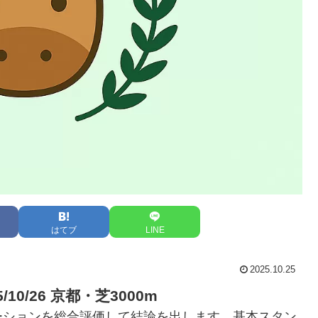
はてブ
LINE
2025.10.25
10/26 京都・芝3000m
ーションを総合評価して結論を出します。基本スタン