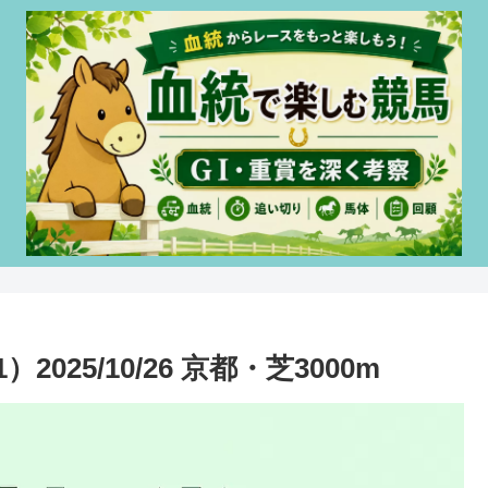
025/10/26 京都・芝3000m