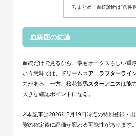
まとめ｜血統診断は“条件
血統面の結論
血統だけで見るなら、最もオークスらしい重
いう意味では、
ドリームコア、ラフターライ
力がある。一方、桜花賞馬
スターアニス
は能
大きな確認ポイントになる。
※本記事は2026年5月19日時点の特別登録
態の確定後に評価が変わる可能性があります