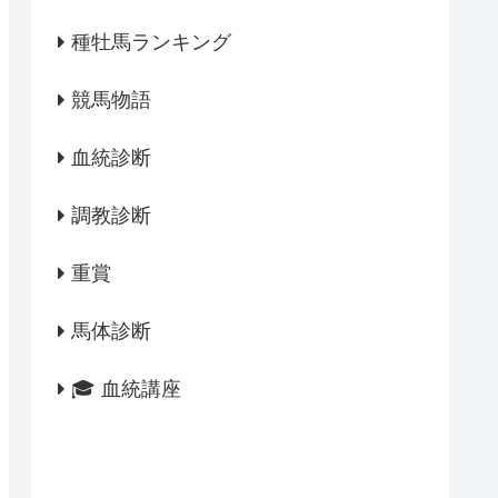
種牡馬ランキング
競馬物語
血統診断
調教診断
重賞
馬体診断
🎓 血統講座