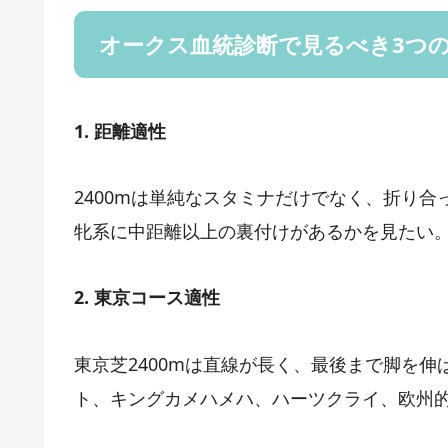
オークス血統診断で見るべき3つ
1. 距離適性
2400mは単純なスタミナだけでなく、折り
牝系に中距離以上の裏付けがあるかを見たい
2. 東京コース適性
東京芝2400mは直線が長く、最後まで脚を
ト、キングカメハメハ、ハーツクライ、欧州