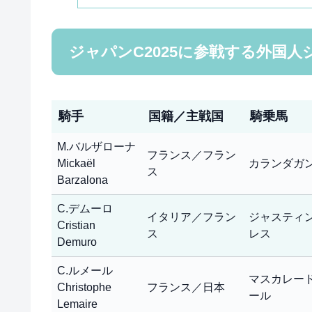
ジャパンC2025に参戦する外国
騎手
国籍／主戦国
騎乗馬
M.バルザローナ
フランス／フラン
Mickaël
カランダガ
ス
Barzalona
C.デムーロ
イタリア／フラン
ジャスティ
Cristian
ス
レス
Demuro
C.ルメール
マスカレー
Christophe
フランス／日本
ール
Lemaire