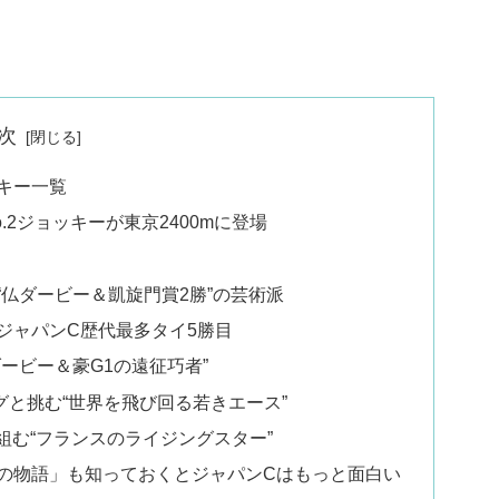
次
ッキー一覧
.2ジョッキーが東京2400mに登場
“仏ダービー＆凱旋門賞2勝”の芸術派
ジャパンC歴代最多タイ5勝目
ービー＆豪G1の遠征巧者”
グと挑む“世界を飛び回る若きエース”
組む“フランスのライジングスター”
の物語」も知っておくとジャパンCはもっと面白い