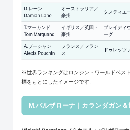
D.レーン
オーストラリア／
タスティエ
Damian Lane
豪州
T.マーカンド
イギリス／英国・
ブレイディ
Tom Marquand
豪州
ーグ
A.プーシャン
フランス／フラン
ドゥレッツ
Alexis Pouchin
ス
※世界ランキングはロンジン・ワールドベストジョッキ
標をもとにしたイメージです。
M.バルザローナ｜カランダガン＆世