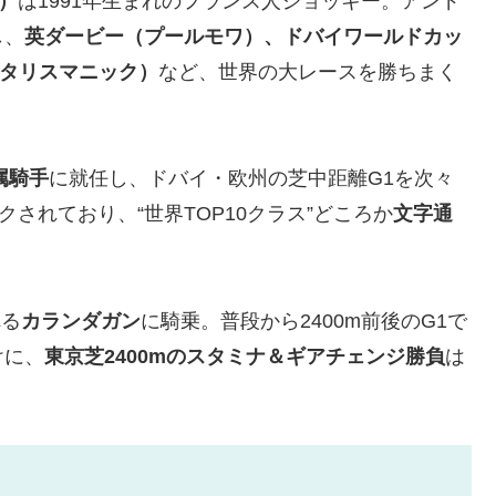
ナ）
は1991年生まれのフランス人ジョッキー。アンド
し、
英ダービー（プールモワ）、ドバイワールドカッ
（タリスマニック）
など、世界の大レースを勝ちまく
属騎手
に就任し、ドバイ・欧州の芝中距離G1を次々
されており、“世界TOP10クラス”どころか
文字通
れる
カランダガン
に騎乗。普段から2400m前後のG1で
けに、
東京芝2400mのスタミナ＆ギアチェンジ勝負
は