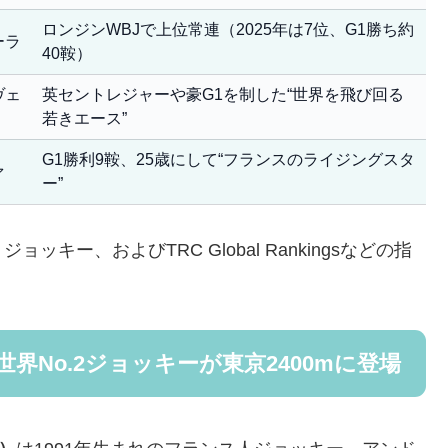
ロンジンWBJで上位常連（2025年は7位、G1勝ち約
ーラ
40鞍）
ヴェ
英セントレジャーや豪G1を制した“世界を飛び回る
若きエース”
G1勝利9鞍、25歳にして“フランスのライジングスタ
ァ
ー”
ー、およびTRC Global Rankingsなどの指
界No.2ジョッキーが東京2400mに登場