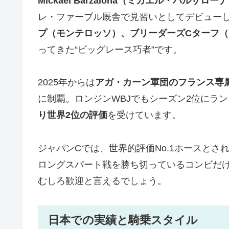
Mickaël Barzalona（ミカエル・バルザロー
レ・ファーブル厩舎で見習いとしてデビュー
プ（モンテロッソ）、ブリーダーズCターフ
ってきた“ビッグレース巧者”です。
2025年からは
アガ・カーン軍団のフランス専
に制覇。ロンジンWBJでもシーズン2位にランク
り世界2位の評価
を受けています。
ジャパンCでは、世界的評価No.1ホースとさ
ロングスパート戦を勝ち切っているコンビだ
むしろ歓迎と言えるでしょう。
日本での実績と騎乗スタイル