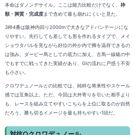
本命はダノンデサイル。ここは能力比較だけでなく、
枠
順・脚質・完成度
まで含めて最も崩れにくいと見た。
3枠4番は阪神内回り2000mで大きなアドバンテージにな
りやすい。先行しても差しても形を作れるタイプで、メイ
ショウタバルを見ながら好位の外か内で脚を温存できるの
は強み。ダービー馬としての底力に加え、古馬一線級の中
でもすでに戦ってきた実績があり、GIの流れに戸惑う不安
も小さい。
クロワデュノールとの比較では、純粋な将来性やスケール
感では互角以上。ただ、今回は大外寄りを引いた相手より
も、レースを組み立てやすいこちらを上位に取るのが自然
だろう。勝ち切るイメージを最も持ちやすい1頭だ。
対抗○クロワデュノール