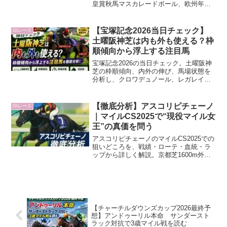
皇賞秋馬マスカレードボール、欧州年度
代表馬カランダガン、ドバイシーマ覇者
ダノンデサイルら世界級メンバーを血
統・枠順・ローテから徹底分析します。
【宝塚記念2026当日チェック】
GIレース
土曜阪神芝は内も外も使える？枠
順傾向から浮上する注目馬
宝塚記念2026の当日チェック。土曜阪神
芝の枠順傾向、内外の伸び、馬場状態を
分析し、クロワデュノール、レガレイ
ラ、メイショウタバルなど注目馬を詳し
く解説します。
【徹底分析】アスコリピチェーノ
GIレース
｜マイルCS2025で“現役マイル女
王”の真価を問う
アスコリピチェーノのマイルCS2025での
狙いどころを、戦績・ローテ・血統・ラ
ップから詳しく解説。京都芝1600m外回
りの適性や買い材料・不安材料、ジャン
タルマンタルとの力関係まで整理しま
す。
【チャーチルダウンズカップ2026最終予
想】アンドゥーリル本命 サンダースト
ラック対抗で3歳マイル戦を読む