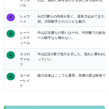
バル
ショウ
AJCC勝ちの内容が良く、成長力込みでまだ上
☆
ヘイ
頭。川田騎手とのコンビも魅力。
レーベ
中山記念勝ちの勢いは十分。中距離での総合力
△
ンステ
ール騎手なら侮れない。
ィール
エコロ
中山記念3着で地力を示した。流れに乗れれば
△
ヴァル
っていい。
ツ
ヨーホ
能力自体はここでも通用。末脚の質は軽視でき
△
ーレイ
ク