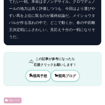
てたい一戦。本命はダノンデサイル。クロワデュノ
ールの地力は高く評価しつつも、今回はより運びや
すい馬を上位に取るのが最終結論だ。メイショウタ
バルが作る流れの中で、どこで動くか。春の中距離
王決定戦にふさわしい、見応え十分の一戦になりそ
うだ。
この記事が参考になったら
🐴
応援クリックお願いします！
🏇
🐎
競馬予想
競馬ブログ
GIレース