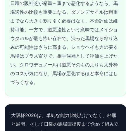
日曜の阪神芝が稍重～重まで悪化するようなら、馬
場適性の比較も重要になる。ダノンデサイルは稍重
までなら大きく割り引く必要はなく、本命評価は維
持可能。一方で、道悪適性という意味ではメイショ
ウタバルが最も怖い存在で、渋った馬場なら粘り込
みの可能性はさらに高まる。ショウヘイも力の要る
馬場はプラス寄りで、相手候補として評価を上げた
い。クロワデュノールは道悪そのものよりも大外枠
のロスが気になり、馬場が悪化するほど本命にはし
づらくなる。
大阪杯2026は、単純な能力比較だけでなく、枠順
と展開、そして日曜の馬場回復度まで含めて組み立