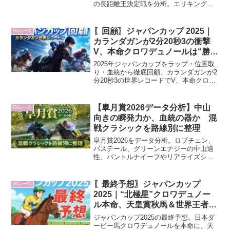
の長距離王決定戦を分析。エリキング、
ヘデントール、アドマイヤテラ、スティ
ンガーグラスなど有力馬を血統・距離適
性・レース内容から整理する。
〖回顧〗ジャパンカップ 2025｜
GIレース
カランダガンが2分20秒3の衝撃
V、本命クロワデュノールは“勝ち
に行って”4着
2025年ジャパンカップをラップ・位置取
り・血統から徹底回顧。カランダガンが2
分20秒3の世界レコードでV、本命クロワ
デュノールが空馬に挟まれつつ4着に敗れ
た背景と、マスカレードボール・ダノン
デサイルなど次走狙いたい馬も解説しま
【皐月賞2026データ分析】中山
GIレース
す。
向きの瞬発力か、血統の器か 混
戦クラシックを路線別に整理
皐月賞2026をデータ分析。ロブチェン、
バステール、グリーンエナジーの中山適
性、パントルナイーフやリアライズシリ
ウスの血統背景、共同通信杯組や弥生賞
組など各路線の強みを整理。
〖最終予想〗ジャパンカップ
GIレース
2025｜“北極星”クロワデュノー
ル本命、天皇賞秋馬＆世界王者を
相手に内枠から巻き返す
ジャパンカップ2025の最終予想。日本ダ
ービー馬クロワデュノールを本命に、天