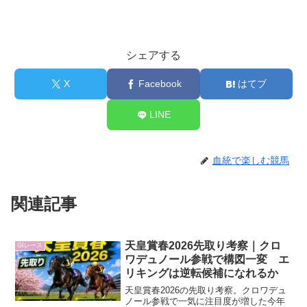
シェアする
X
Facebook
はてブ
LINE
血統で楽しむ競馬
関連記事
天皇賞春2026先取り考察｜クロ
GIレース
ワデュノール参戦で構図一変 エ
リキングは逆転候補になれるか
天皇賞春2026の先取り考察。クロワデュ
ノール参戦で一気に注目度が増した今年