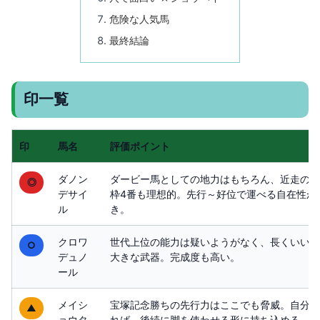
危険な人気馬
最終結論
印一覧
印
馬名
評価ポイント
ダノン
ダービー馬としての地力はもちろん、近走の総
◎
デサイ
枠4番も理想的。先行～好位で運べる自在性が
ル
き。
クロワ
世代上位の能力は疑いようがなく、長くいい脚
○
デュノ
大きな武器。完成度も高い。
ール
メイシ
宝塚記念勝ちの先行力はここでも脅威。自分の
▲
ョウタ
れば、後続に脚を使わせる形に持ち込める。