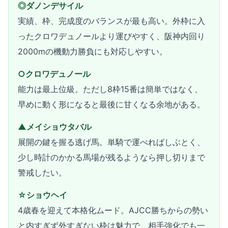
◎ダノンデサイル
実績、枠、完成度のバランスが最も高い。外枠に入
ったクロワデュノールより運びやすく、阪神内回り
2000mの機動力勝負にも対応しやすい。
○クロワデュノール
能力は最上位級。ただし8枠15番は簡単ではなく、
早めに動く形になると最後に甘くなる余地がある。
▲メイショウタバル
展開の鍵を握る逃げ馬。単騎で運べればしぶとく、
少し時計のかかる馬場が残るようなら押し切りまで
警戒したい。
☆ショウヘイ
4歳春を迎えて本格化ムード。AJCC勝ちからの勢い
と内すぎず外すぎない枠は魅力で、相手強化でも一