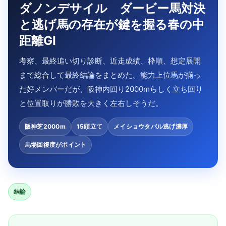
ダノンデサイル ダービー馬対決
と逃げ馬の存在が鍵を握る春の中
距離GI
考察、最終追い切り診断、近走成績、枠順、想定展開
まで総合して最終結論をまとめた。能力上位馬が揃っ
た好メンバーだが、阪神内回り2000mらしく立ち回り
と位置取りが勝敗を大きく左右しそうだ。
阪神芝2000m
15頭立て
メイショウタバル逃げ濃厚
馬場回復度がポイント
結論