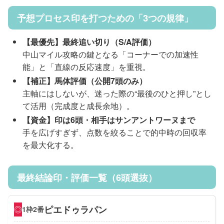
予想プロセス印を打つための「3つの規律」
【最優先】最終追い切り（S/A評価）
中山マイル攻略の鍵となる「コーナーでの加速性
能」と「直線の反応速度」を重視。
【補正】馬体評価（公開7頭のみ）
主軸にはしないが、迷った際の“最後のひと押し”とし
て活用（完成度と成長余地）。
【資金】印は6頭・相手はサンアントワーヌまで
手を広げすぎず、点数を絞ることで的中時の回収率
を最大化する。
最終結論印・評価一覧（6頭選抜）
ピエドゥラパン
◎
1枠2番