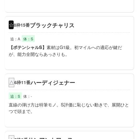
ブラックチャリス
☆
8枠15番
追：A
体：S
素材はG1級。初マイルへの適応が鍵だ
【ポテンシャルS】
が、能力全開ならあっさりも。
ハーディジェナー
△
6枠11番
追：S
体：-
直線の弾け方は特筆モノ。S評価に恥じない動きで、展開ひと
つで頭まで。