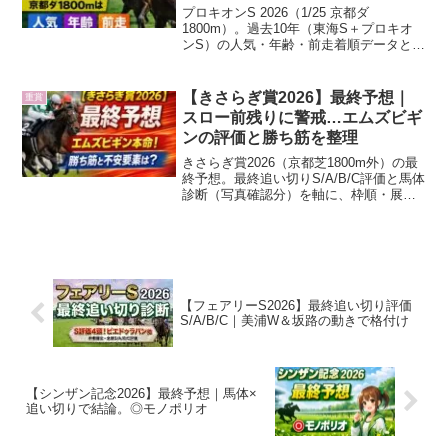
プロキオンS 2026（1/25 京都ダ
1800m）。過去10年（東海S＋プロキオ
ンS）の人気・年齢・前走着順データと、
京都ダ1800mのコース形状から狙いどこ
ろを血統寄りに整理。注目馬（クラウン
プライド、ロードクロンヌ、セラフィッ
【きさらぎ賞2026】最終予想｜
重賞
クコール、サイモンザナドゥほか）を短
スロー前残りに警戒…エムズビギ
評。
ンの評価と勝ち筋を整理
きさらぎ賞2026（京都芝1800m外）の最
終予想。最終追い切りS/A/B/C評価と馬体
診断（写真確認分）を軸に、枠順・展
開・血統適性まで統合して◎○▲☆△と買
い目を整理。少頭数でも“仕掛けの位置”が
重要。
【フェアリーS2026】最終追い切り評価
S/A/B/C｜美浦W＆坂路の動きで格付け
【シンザン記念2026】最終予想｜馬体×
追い切りで結論。◎モノポリオ