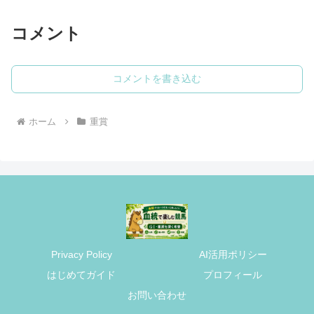
コメント
コメントを書き込む
ホーム
重賞
Privacy Policy
AI活用ポリシー
はじめてガイド
プロフィール
お問い合わせ