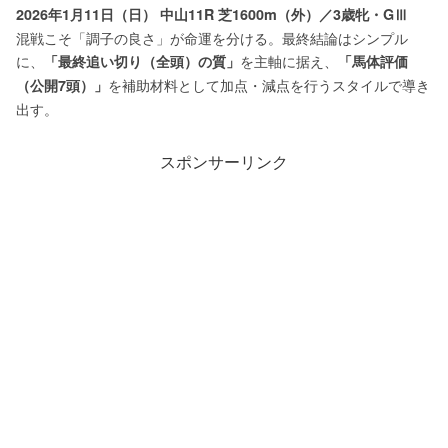
2026年1月11日（日） 中山11R 芝1600m（外）／3歳牝・GⅢ
混戦こそ「調子の良さ」が命運を分ける。最終結論はシンプル
に、
を主軸に据え、
「最終追い切り（全頭）の質」
「馬体評価
を補助材料として加点・減点を行うスタイルで導き
（公開7頭）」
出す。
スポンサーリンク