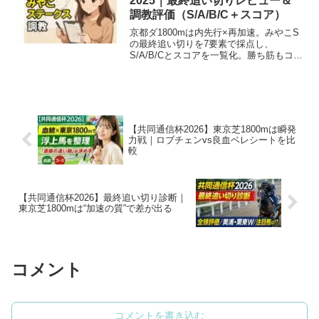
2025｜最終追い切りレビュー＆
調教評価（S/A/B/C＋スコア）
京都ダ1800mは内先行×再加速。みやこS
の最終追い切りを7要素で採点し、
S/A/B/Cとスコアを一覧化。勝ち筋もコン
パクトに解説。
【共同通信杯2026】東京芝1800mは瞬発
力戦｜ロブチェンvs良血ベレシートを比
較
【共同通信杯2026】最終追い切り診断｜
東京芝1800mは“加速の質”で差が出る
コメント
コメントを書き込む