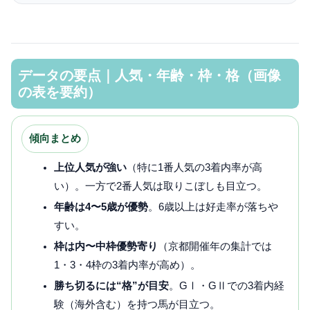
データの要点｜人気・年齢・枠・格（画像
の表を要約）
傾向まとめ
上位人気が強い
（特に1番人気の3着内率が高
い）。一方で2番人気は取りこぼしも目立つ。
年齢は4〜5歳が優勢
。6歳以上は好走率が落ちや
すい。
枠は内〜中枠優勢寄り
（京都開催年の集計では
1・3・4枠の3着内率が高め）。
勝ち切るには“格”が目安
。GⅠ・GⅡでの3着内経
験（海外含む）を持つ馬が目立つ。