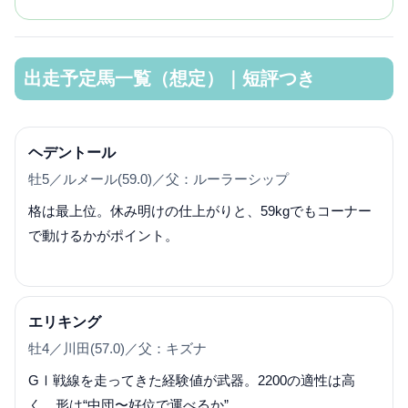
出走予定馬一覧（想定）｜短評つき
ヘデントール
牡5／ルメール(59.0)／父：ルーラーシップ
格は最上位。休み明けの仕上がりと、59kgでもコーナー
で動けるかがポイント。
エリキング
牡4／川田(57.0)／父：キズナ
GⅠ戦線を走ってきた経験値が武器。2200の適性は高
く、形は“中団〜好位で運べるか”。