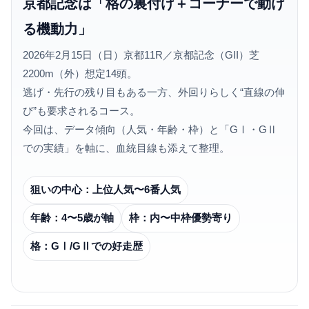
京都記念は「格の裏付け＋コーナーで動け
る機動力」
2026年2月15日（日）京都11R／京都記念（GII）芝
2200m（外）想定14頭。
逃げ・先行の残り目もある一方、外回りらしく“直線の伸
び”も要求されるコース。
今回は、データ傾向（人気・年齢・枠）と「GⅠ・GⅡ
での実績」を軸に、血統目線も添えて整理。
狙いの中心：
上位人気〜6番人気
年齢：
4〜5歳が軸
枠：
内〜中枠優勢寄り
格：
GⅠ/GⅡでの好走歴