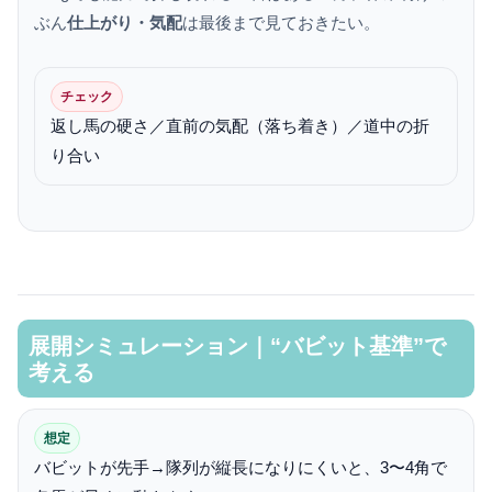
ぶん
仕上がり・気配
は最後まで見ておきたい。
チェック
返し馬の硬さ／直前の気配（落ち着き）／道中の折
り合い
展開シミュレーション｜“バビット基準”で
考える
想定
バビットが先手→隊列が縦長になりにくいと、3〜4角で