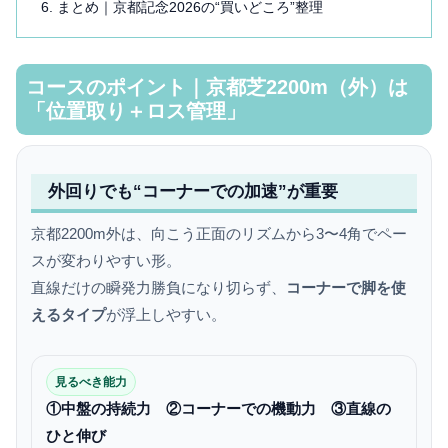
まとめ｜京都記念2026の“買いどころ”整理
コースのポイント｜京都芝2200m（外）は
「位置取り＋ロス管理」
外回りでも“コーナーでの加速”が重要
京都2200m外は、向こう正面のリズムから3〜4角でペー
スが変わりやすい形。
直線だけの瞬発力勝負になり切らず、
コーナーで脚を使
えるタイプ
が浮上しやすい。
見るべき能力
①中盤の持続力
②コーナーでの機動力
③直線の
ひと伸び