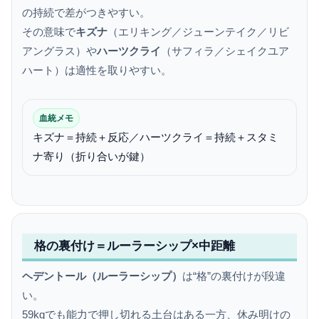
の持続で差がつきやすい。
その意味で
キズナ
（エリキング／ジューンテイク／リビ
アングラス）や
ハーツクライ
（サフィラ／シェイクユア
ハート）は適性を取りやすい。
血統メモ
キズナ＝持続＋反応／ハーツクライ＝持続＋スタミ
ナ寄り（折り合いが鍵）
格の裏付け＝ルーラーシップ×中距離
ヘデントール（ルーラーシップ）
は“格”の裏付けが段違
い。
59kgでも能力で押し切れる土台はある一方、休み明けの