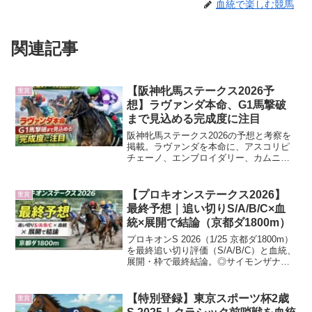
血統で楽しむ競馬
関連記事
【阪神牝馬ステークス2026予
重賞
想】ラヴァンダ本命、G1馬撃破
まで見込める完成度に注目
阪神牝馬ステークス2026の予想と考察を
掲載。ラヴァンダを本命に、アスコリピ
チェーノ、エンブロイダリー、カムニャ
ックら有力馬を追い切り、近走内容、展
開から徹底分析します。
【プロキオンステークス2026】
重賞
最終予想｜追い切りS/A/B/C×血
統×展開で結論（京都ダ1800m）
プロキオンS 2026（1/25 京都ダ1800m）
を最終追い切り評価（S/A/B/C）と血統、
展開・枠で最終結論。◎サイモンザナド
ゥを軸に、対抗シゲルショウグンほか相
手候補と買い目を整理。
【特別登録】東京スポーツ杯2歳
重賞