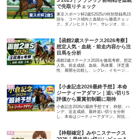
S 2025｜クラシック前哨戦を血統
で先取りチェック
東京スポーツ杯2歳S2025の特別登録馬15
頭を、コース傾向と血統から徹底チェッ
ク。ダノンヒストリー、サレジオ、ロー
ベルクランツ、パントルナイーフ、ライ
ヒスアドラーなど注目馬の配合背景と適
性を整理し、クラシック候補の“原石”を先
【函館2歳ステークス2026考察】
重賞
取りします。
想定人気・血統・前走内容から注
目馬を分析
函館2歳ステークス2026を徹底考察。想定
人気、前走成績、血統、馬体重、洋芝適
性、展開を比較し、シグレ、イモージェ
ン、ロンドンガーズなど有力馬と穴候補
を分かりやすく分析します。
【小倉記念2026最終予想】本命
重賞
ジーティーアダマン｜追い切りS
評価から重賞初制覇に期待
小倉記念2026の最終予想です。枠順、ハ
ンデ、近走成績、最終追い切りを分析
し、本命はジーティーアダマン。対抗ガ
イアメンテ、注目馬タガノアビー、サフ
ィラの評価と、単勝・複勝を中心とした
買い目を紹介します。
【枠順確定】みやこステークス
重賞