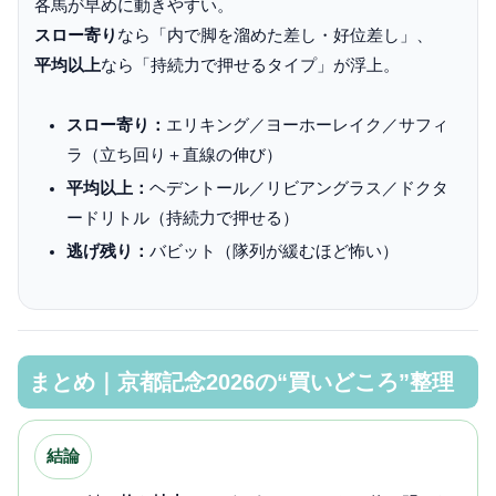
各馬が早めに動きやすい。
スロー寄り
なら「内で脚を溜めた差し・好位差し」、
平均以上
なら「持続力で押せるタイプ」が浮上。
スロー寄り：
エリキング／ヨーホーレイク／サフィ
ラ（立ち回り＋直線の伸び）
平均以上：
ヘデントール／リビアングラス／ドクタ
ードリトル（持続力で押せる）
逃げ残り：
バビット（隊列が緩むほど怖い）
まとめ｜京都記念2026の“買いどころ”整理
結論