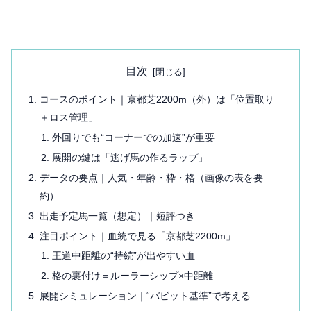
目次
コースのポイント｜京都芝2200m（外）は「位置取り
＋ロス管理」
外回りでも“コーナーでの加速”が重要
展開の鍵は「逃げ馬の作るラップ」
データの要点｜人気・年齢・枠・格（画像の表を要
約）
出走予定馬一覧（想定）｜短評つき
注目ポイント｜血統で見る「京都芝2200m」
王道中距離の“持続”が出やすい血
格の裏付け＝ルーラーシップ×中距離
展開シミュレーション｜“バビット基準”で考える