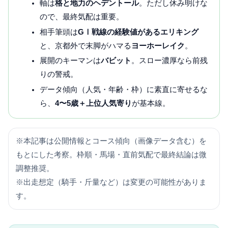
軸は
格と地力のヘデントール
。ただし休み明けな
ので、最終気配は重要。
相手筆頭は
GⅠ戦線の経験値があるエリキング
と、京都外で末脚がハマる
ヨーホーレイク
。
展開のキーマンは
バビット
。スロー濃厚なら前残
りの警戒。
データ傾向（人気・年齢・枠）に素直に寄せるな
ら、
4〜5歳＋上位人気寄り
が基本線。
※本記事は公開情報とコース傾向（画像データ含む）を
もとにした考察。枠順・馬場・直前気配で最終結論は微
調整推奨。
※出走想定（騎手・斤量など）は変更の可能性がありま
す。