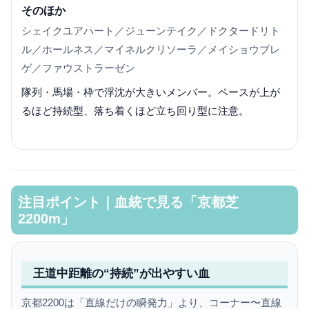
そのほか
シェイクユアハート／ジューンテイク／ドクタードリト
ル／ホールネス／マイネルクリソーラ／メイショウブレ
ゲ／ファウストラーゼン
隊列・馬場・枠で浮沈が大きいメンバー。ペースが上が
るほど持続型、落ち着くほど立ち回り型に注意。
注目ポイント｜血統で見る「京都芝
2200m」
王道中距離の“持続”が出やすい血
京都2200は「直線だけの瞬発力」より、コーナー〜直線