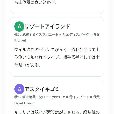
ら上位圏に食い込める。
リゾートアイランド
☆
牡3 / 武豊 / 父イスラボニータ × 母エディスバーグ × 母父
Frankel
マイル適性のバランスが良く、流れひとつで上
位争いに加われるタイプ。相手候補としては十
分魅力がある。
アスクイキゴミ
△
牡3 / 坂井瑠星 / 父ロードカナロア × 母インピード × 母父
Bated Breath
キャリアは浅いが素質は感じさせる。経験値の