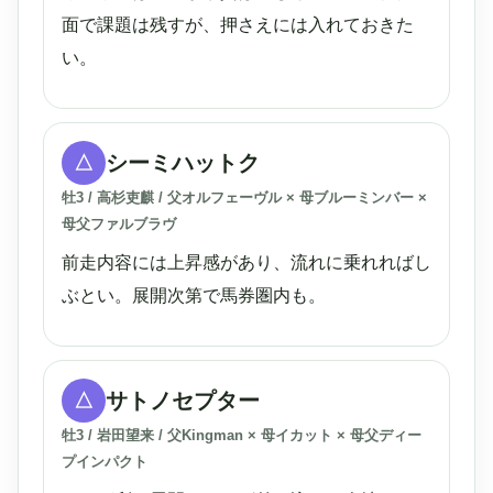
面で課題は残すが、押さえには入れておきた
い。
シーミハットク
△
牡3 / 高杉吏麒 / 父オルフェーヴル × 母ブルーミンバー ×
母父ファルブラヴ
前走内容には上昇感があり、流れに乗れればし
ぶとい。展開次第で馬券圏内も。
サトノセプター
△
牡3 / 岩田望来 / 父Kingman × 母イカット × 母父ディー
プインパクト