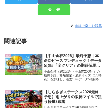
LINE
血統で楽しむ競馬
関連記事
【中山金杯2026】最終予想｜本
重賞
命◎ピースワンデュック！データ
5項目「全クリア」の期待値馬で
新年の乾杯を
中山金杯（2026/1/4・中山芝2000m）の
最終予想。枠順確定・最新オッズ（1/3時
点）を加味し、過去10年データ5項目を全
クリアした◎ピースワンデュックを本命
に抜擢。対抗②、穴⑬など全印と推奨買
い目（馬連・3連複）を完全公開します。
【しらさぎステークス2026最終
重賞
予想】雨上がりの阪神マイルで狙
う軽量3歳馬
しらさぎステークス2026の最終予想で