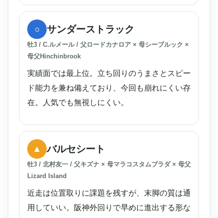
サンダーストラック
○
牡3 / C.ルメール / 父ロードカナロア × 母シーブルック ×
母父Hinchinbrook
実績面では最上位。立ち回りのうまさとスピー
ド能力を兼ね備えており、今回も崩れにくい存
在。人気でも無視しにくい。
バルセシート
▲
牡3 / 北村友一 / 父キズナ × 母マラコスタムブラダ × 母父
Lizard Island
近走は位置取りに課題を残すが、末脚の質は通
用していい。阪神外回りで早めに進出する形な