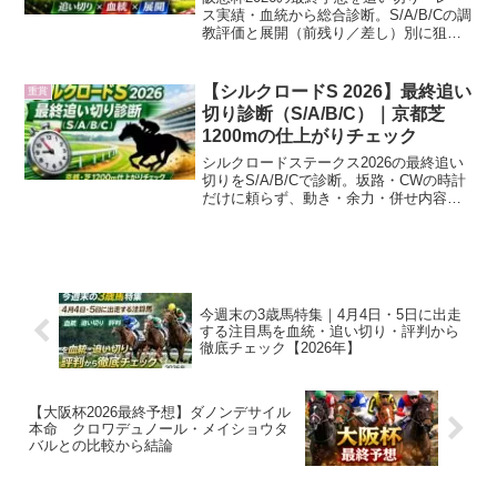
ス実績・血統から総合診断。S/A/B/Cの調
教評価と展開（前残り／差し）別に狙い
目を整理し、印と買い目例までまとめま
す。
【シルクロードS 2026】最終追い
重賞
切り診断（S/A/B/C）｜京都芝
1200mの仕上がりチェック
シルクロードステークス2026の最終追い
切りをS/A/B/Cで診断。坂路・CWの時計
だけに頼らず、動き・余力・併せ内容と
陣営コメントから仕上がりを整理。
今週末の3歳馬特集｜4月4日・5日に出走
する注目馬を血統・追い切り・評判から
徹底チェック【2026年】
【大阪杯2026最終予想】ダノンデサイル
本命 クロワデュノール・メイショウタ
バルとの比較から結論