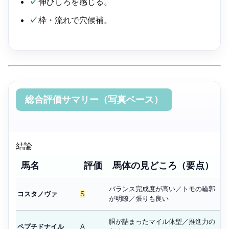
伸びしろを感じる。
枠・流れで穴候補。
総合評価サマリー（写真ベース）
結論
馬名
評価
馬体の見どころ（要点）
最
バランス完成度が高い／トモの輪郭
コスタノヴァ
S
配
が明瞭／張りも良い
調
速
胴が詰まったマイル体型／推進力の
ペプチドナイル
A
れ