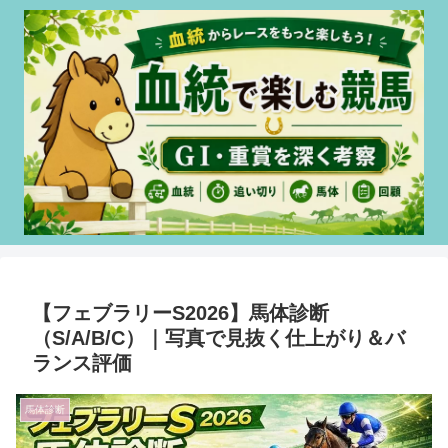
【フェブラリーS2026】馬体診断
（S/A/B/C）｜写真で見抜く仕上がり＆バ
ランス評価
馬体診断