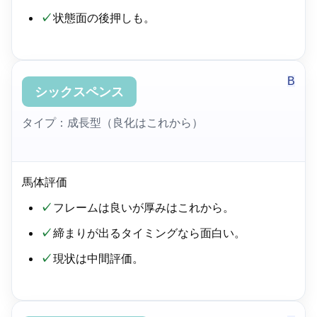
状態面の後押しも。
B
シックスペンス
タイプ：成長型（良化はこれから）
馬体評価
フレームは良いが厚みはこれから。
締まりが出るタイミングなら面白い。
現状は中間評価。