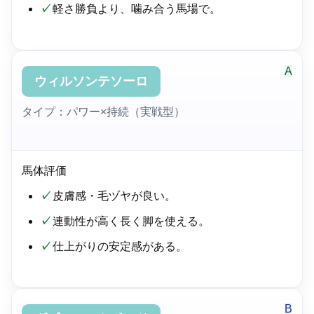
軽さ勝負より、噛み合う馬場で。
A
ウィルソンテソーロ
タイプ：パワー×持続（実戦型）
馬体評価
皮膚感・毛ヅヤが良い。
連動性が高く長く脚を使える。
仕上がりの安定感がある。
B