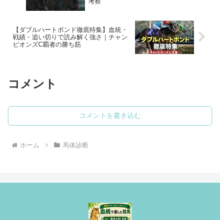
考察
【ダブルハートボンド徹底特集】血統・
戦績・追い切りで読み解く強さ｜チャン
ピオンズC覇者の勝ち筋
コメント
コメントを書き込む
ホーム
馬体診断