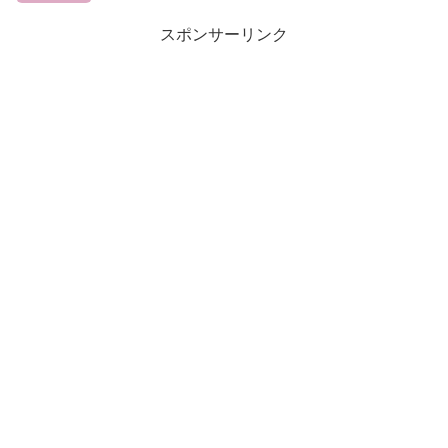
スポンサーリンク