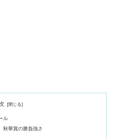
次
ール
、秋華賞の勝負強さ