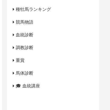
種牡馬ランキング
競馬物語
血統診断
調教診断
重賞
馬体診断
🎓 血統講座