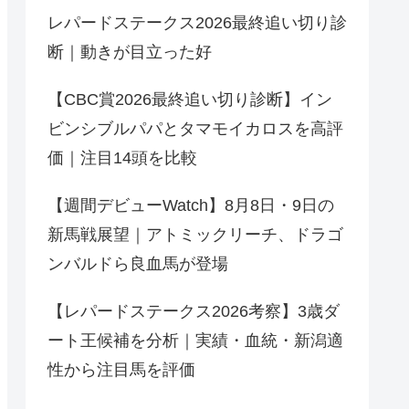
レパードステークス2026最終追い切り診
断｜動きが目立った好
【CBC賞2026最終追い切り診断】イン
ビンシブルパパとタマモイカロスを高評
価｜注目14頭を比較
【週間デビューWatch】8月8日・9日の
新馬戦展望｜アトミックリーチ、ドラゴ
ンバルドら良血馬が登場
【レパードステークス2026考察】3歳ダ
ート王候補を分析｜実績・血統・新潟適
性から注目馬を評価