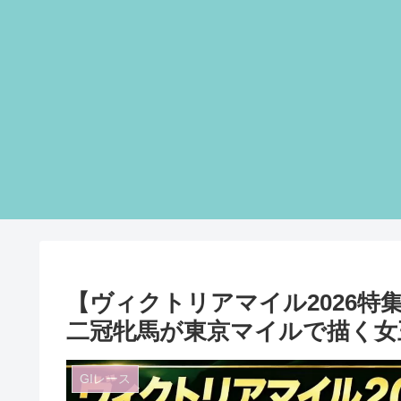
【ヴィクトリアマイル2026
二冠牝馬が東京マイルで描く女
GIレース