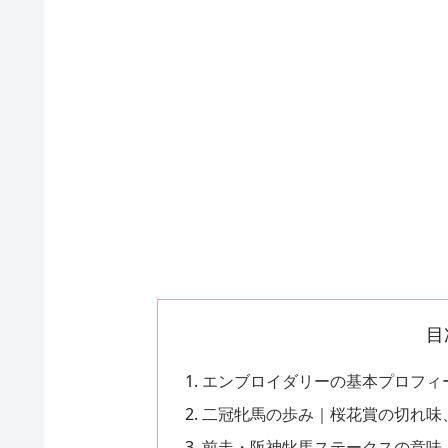
目
エンブロイダリーの基本プロフィ
二冠牝馬の歩み｜桜花賞の切れ味
前走・阪神牝馬ステークスの意味