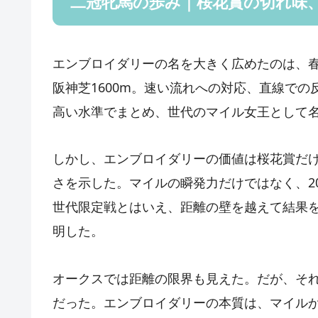
二冠牝馬の歩み｜桜花賞の切れ味
エンブロイダリーの名を大きく広めたのは、
阪神芝1600m。速い流れへの対応、直線で
高い水準でまとめ、世代のマイル女王として
しかし、エンブロイダリーの価値は桜花賞だ
さを示した。マイルの瞬発力だけではなく、2
世代限定戦とはいえ、距離の壁を越えて結果
明した。
オークスでは距離の限界も見えた。だが、そ
だった。エンブロイダリーの本質は、マイルか