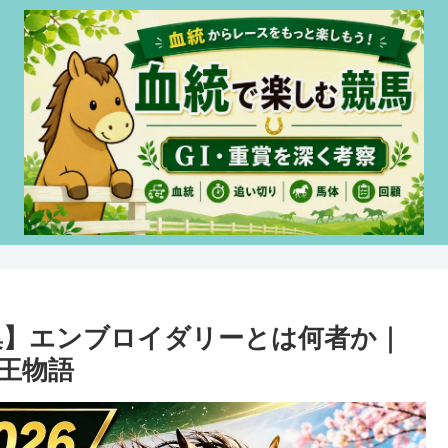
特集】エンブロイダリーとは何者か｜
王物語