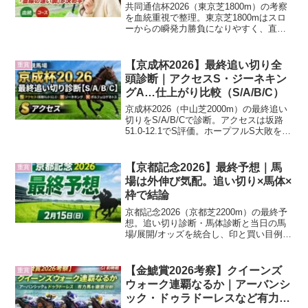
共同通信杯2026（東京芝1800m）の考察
を血統重視で整理。東京芝1800mはスロ
ーからの瞬発力勝負になりやすく、直線
で速い脚を使えるかが鍵。登録11頭の適
性と狙いどころをまとめる。
【京成杯2026】最終追い切り全
重賞
頭診断｜アクセスS・ジーネキン
グA…仕上がり比較（S/A/B/C）
京成杯2026（中山芝2000m）の最終追い
切りをS/A/B/Cで診断。アクセスは坂路
51.0-12.1でS評価。ホープフルS大敗を叩
いて上向いたジーネキングはA。登録17
頭を全頭短評付きで整理。
【京都記念2026】最終予想｜馬
重賞
場は外伸び気配。追い切り×馬体×
枠で結論
京都記念2026（京都芝2200m）の最終予
想。追い切り診断・馬体診断と当日の馬
場/展開/オッズを統合し、印と買い目例ま
で整理。◎エリキング、○ヘデントール、
▲ヨーホーレイク。
【金鯱賞2026考察】クイーンズ
重賞
ウォーク連覇なるか｜アーバンシ
ック・ドゥラドーレスなど有力馬