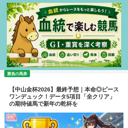
勝負の馬券
【中山金杯2026】最終予想｜本命◎ピース
ワンデュック！データ5項目「全クリア」
の期待値馬で新年の乾杯を
重賞