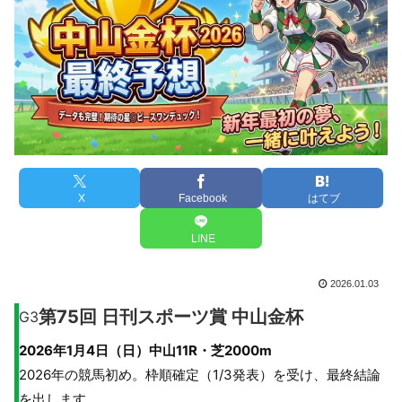
X
Facebook
はてブ
LINE
2026.01.03
第75回 日刊スポーツ賞 中山金杯
G3
2026年1月4日（日）中山11R・芝2000m
2026年の競馬初め。枠順確定（1/3発表）を受け、最終結論
を出します。