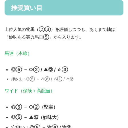
推奨買い目
上位人気の牝馬（②③）を評価しつつも、あくまで軸は
「妙味ある実力馬◎⑤」から入ります。
馬連（本線）
◎⑤ － ○② / ▲⑬ / ☆③
押さえ：◎⑤ － △⑧ / △① / △⑫
ワイド（保険＋高配当）
◎⑤ － ○②（堅実）
◎⑤ － ▲⑬（妙味大）
穴狙い：◎⑤ － 注⑥ / 注⑭