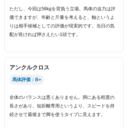
ただし、今回は58kgを背負う立場。馬体の迫力は評
価できますが、年齢と斤量を考えると、軸というよ
りは相手候補としての評価が現実的です。当日の気
配が良ければ押さえたい1頭です。
アンクルクロス
馬体評価：B+
全体のバランスは悪くありません。胴にある程度の
長さがあり、短距離専用というより、スピードを持
続させて最後まで脚を使うタイプに見えます。