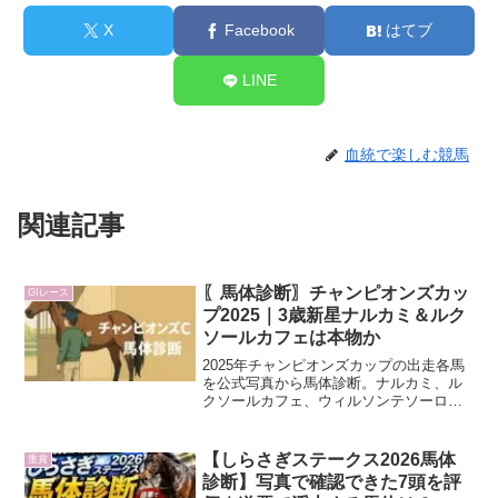
X
Facebook
はてブ
LINE
血統で楽しむ競馬
関連記事
〖馬体診断〗チャンピオンズカッ
GIレース
プ2025｜3歳新星ナルカミ＆ルク
ソールカフェは本物か
2025年チャンピオンズカップの出走各馬
を公式写真から馬体診断。ナルカミ、ル
クソールカフェ、ウィルソンテソーロな
ど有力馬の適性と仕上がりを、中京ダ
1800目線で分かりやすく解説します。
【しらさぎステークス2026馬体
重賞
診断】写真で確認できた7頭を評