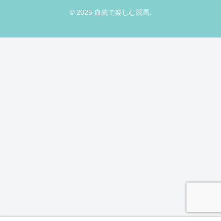
© 2025 血統で楽しむ競馬.