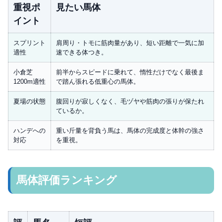
重視ポ
見たい馬体
イント
スプリント
肩周り・トモに筋肉量があり、短い距離で一気に加
適性
速できる体つき。
小倉芝
前半からスピードに乗れて、惰性だけでなく最後ま
1200m適性
で踏ん張れる低重心の馬体。
夏場の状態
腹回りが寂しくなく、毛ヅヤや筋肉の張りが保たれ
ているか。
ハンデへの
重い斤量を背負う馬は、馬体の完成度と体幹の強さ
対応
を重視。
馬体評価ランキング