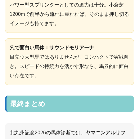
パワー型スプリンターとしての迫力は十分。小倉芝
1200mで前半から流れに乗れれば、そのまま押し切る
イメージも持てます。
穴で面白い馬体：サウンドモリアーナ
目立つ大型馬ではありませんが、コンパクトで実戦向
き。スピードの持続力を活かす形なら、馬券的に面白
い存在です。
最終まとめ
北九州記念2026の馬体診断では、
ヤマニンアルリフ