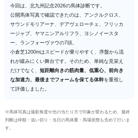
今回は、北九州記念2026の馬体診断です。
公開馬体写真で確認できたのは、アンクルクロス、
サウンドモリアーナ、デアヴェローチェ、フリッカ
ージャブ、ヤマニンアルリフラ、ヨシノイースタ
ー、ランフォーヴァウの7頭。
小倉芝1200mはスピードが乗りやすく、序盤から流
れが緩みにくい舞台です。そのため、単純な見栄え
だけでなく、
短距離向きの筋肉量、低重心、前向き
な加速力、最後までフォームを保てる体幹
を重視し
て評価しました。
※馬体写真は撮影角度や光の当たり方で印象が変わるため、最終
判断は枠順・追い切り・当日の馬体重・馬場状態も含めて行いま
す。