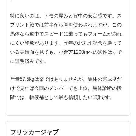
特に良いのは、トモの厚みと背中の安定感です。ス
プリント戦では前半から脚を使わされますが、この
馬体なら道中でスピードに乗ってもフォームが崩れ
にくい印象があります。昨年の北九州記念を勝って
いる実績面を見ても、小倉芝1200mへの適性はすで
に証明済みです。
斤量57.5kgは楽ではありませんが、馬体の完成度だ
けで見れば今回のメンバーでも上位。馬体診断の段
階では、軸候補として最も信頼したい1頭です。
フリッカージャブ