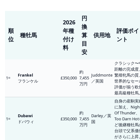
円
2026
換
順
年種
評価ポイ
種牡馬
算
供用地
位
付け
ント
目
料
安
クラシック〜
距離の完成度
約
Frankel
Juddmonte
繁殖牝馬の質
1=
£350,000
7,455
フランケル
／英国
世界的なセー
万円
評価が揃う欧
最高級種牡馬
自身の産駒実
に加え、Nigh
約
Of Thunder、
Dubawi
Darley／英
1=
£350,000
7,455
Too Darn Ho
ドバウィ
国
万円
ど後継種牡馬
台頭で父系価
がさらに上昇