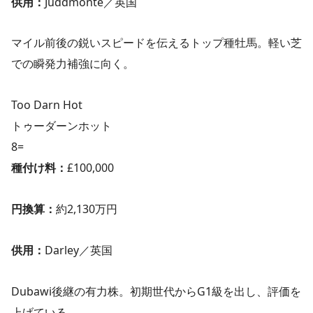
供用：
Juddmonte／英国
マイル前後の鋭いスピードを伝えるトップ種牡馬。軽い芝
での瞬発力補強に向く。
Too Darn Hot
トゥーダーンホット
8=
種付け料：
£100,000
円換算：
約2,130万円
供用：
Darley／英国
Dubawi後継の有力株。初期世代からG1級を出し、評価を
上げている。