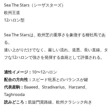
Sea The Stars（シーザスターズ）
欧州王道
12ハロン型
Sea The Starsは、欧州芝の重厚さを象徴する種牡馬であ
る。
速い上がりだけでなく、厳しい流れ、道悪、長い直線、タ
フな12ハロンで強さを発揮する血統として評価される。
適性イメージ：
10〜12ハロン
配合の方向性：
スピード牝系とのバランスが鍵
代表産駒：
Baaeed、Stradivarius、Harzand、
Taghrooda
読みどころ：
凱旋門賞路線、欧州クラシック向き