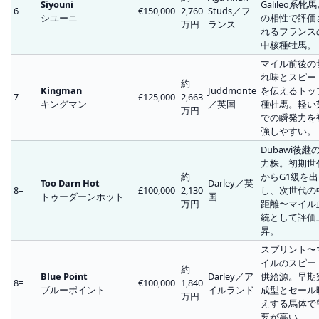
Siyouni
Galileo系牝
6
€150,000
2,760
Studs／フ
シユーニ
の相性で評価
万円
ランス
れるフランス
中核種牡馬。
マイル前後の
れ味とスピー
約
Kingman
Juddmonte
を伝えるトッ
7
£125,000
2,663
キングマン
／英国
種牡馬。軽い
万円
での瞬発力を
強しやすい。
Dubawi後継
力株。初期世
約
からG1級を出
Too Darn Hot
Darley／英
8=
£100,000
2,130
し、次世代の
トゥーダーンホット
国
万円
距離〜マイル
統として評価
昇。
スプリント〜
イルのスピー
約
Blue Point
Darley／ア
供給源。早期
8=
€100,000
1,840
ブルーポイント
イルランド
成型とセール
万円
えする馬体で
要が高い。