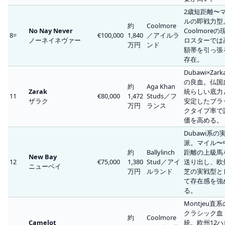
2歳短距離〜
ルの即戦力型
約
Coolmore
No Nay Never
Coolmoreの
8=
€100,000
1,840
／アイルラ
ノーネイネヴァー
ロスターでは
万円
ンド
額帯を引っ張
存在。
Dubawi×Zark
の良血。仏国
約
Aga Khan
Zarak
統らしい底力
11
€80,000
1,472
Studs／フ
ザラク
安定したブラ
万円
ランス
クタイプ率で
価を高める。
Dubawi系の
派。マイル〜
約
Ballylinch
距離の上級馬
New Bay
12
€75,000
1,380
Stud／アイ
送り出し、欧
ニューベイ
万円
ルランド
芝の実戦型と
て存在感を強
る。
Montjeu直系
クラシック血
約
Coolmore
Camelot
統。欧州12ハ