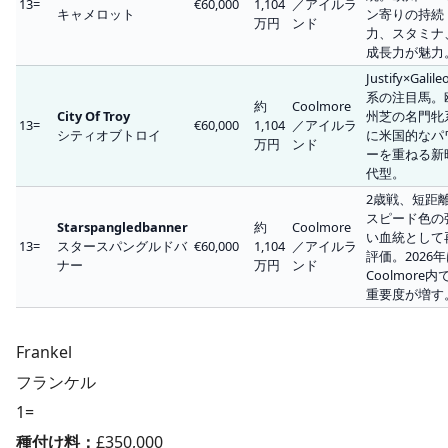
13=
€60,000
1,104
／アイルラ
キャメロット
ン寄りの持続
万円
ンド
力、スタミナ
成長力が魅力
Justify×Galil
系の注目馬。
約
Coolmore
City Of Troy
州芝の名門牝
13=
€60,000
1,104
／アイルラ
シティオブトロイ
に米国的なパ
万円
ンド
ーを重ねる新
代型。
2歳戦、短距
スピード色の
Starspangledbanner
約
Coolmore
い血統として
13=
スタースパングルドバ
€60,000
1,104
／アイルラ
評価。2026
ナー
万円
ンド
Coolmore内
重要度が増す
Frankel
フランケル
1=
種付け料：
£350,000