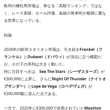
欧州の種牡馬市場は、単なる「高額ランキング」ではな
く、レース実績、セール評価、血統の将来性が複雑に重な
る世界になっている。
結論
2026年の欧州スタリオン市場は、引き続き
Frankel（フ
ランケル）
と
Dubawi（ドバウィ）
が頂点に立つ構図だ
が、その下の序列は大きく動いた。
特に注目すべきは、
Sea The Stars（シーザスターズ）
が
€300,000に上昇し、さらに
Night Of Thunder（ナイトオ
ブサンダー）
と
Lope de Vega（ロペデヴェガ）
が
€200,000級に並んだ点である。
一方で、2025年に€300,000で供用されていた
Wootton