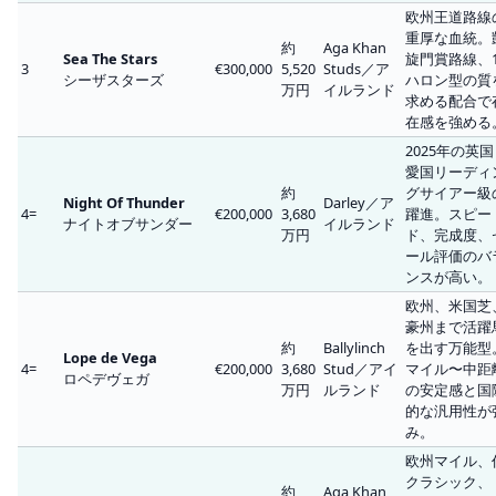
欧州王道路線
重厚な血統。
約
Aga Khan
Sea The Stars
旋門賞路線、1
3
€300,000
5,520
Studs／ア
シーザスターズ
ハロン型の質
万円
イルランド
求める配合で
在感を強める
2025年の英
愛国リーディ
約
グサイアー級
Night Of Thunder
Darley／ア
4=
€200,000
3,680
躍進。スピー
ナイトオブサンダー
イルランド
万円
ド、完成度、
ール評価のバ
ンスが高い。
欧州、米国芝
豪州まで活躍
約
Ballylinch
を出す万能型
Lope de Vega
4=
€200,000
3,680
Stud／アイ
マイル〜中距
ロペデヴェガ
万円
ルランド
の安定感と国
的な汎用性が
み。
欧州マイル、
クラシック、
約
Aga Khan