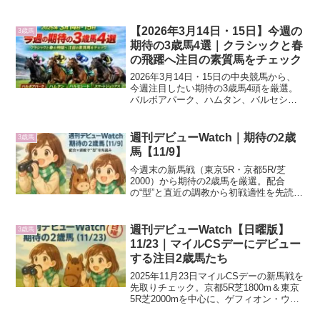
統、評判、近走内容から将来性の高い3歳
馬を分かりやすく紹介します。
【2026年3月14日・15日】今週の
3歳馬
期待の3歳馬4選｜クラシックと春
の飛躍へ注目の素質馬をチェック
2026年3月14日・15日の中央競馬から、
今週注目したい期待の3歳馬4頭を厳選。
バルボアパーク、ハムタン、バルセシー
ト、スマートジュリアスの注目ポイント
を、血統・前走内容・今後の路線までわ
かりやすく解説します。
週刊デビューWatch｜期待の2歳
3歳馬
馬【11/9】
今週末の新馬戦（東京5R・京都5R/芝
2000）から期待の2歳馬を厳選。配合
の“型”と直近の調教から初戦適性を先読み
し、買い材料を簡潔に整理します。
週刊デビューWatch【日曜版】
3歳馬
11/23｜マイルCSデーにデビュー
する注目2歳馬たち
2025年11月23日マイルCSデーの新馬戦を
先取りチェック。京都5R芝1800m＆東京
5R芝2000mを中心に、ゲフィオン・ウイ
ンカトリーヌ・コンゴウフジ・デルマフ