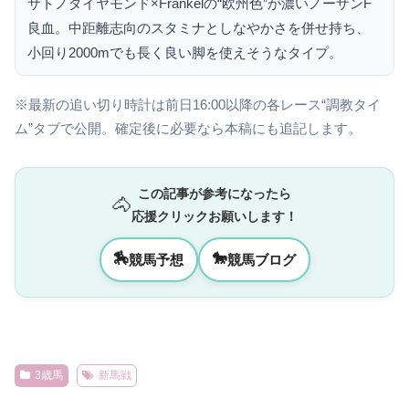
サトノダイヤモンド×Frankelの“欧州色”が濃いノーザンF
良血。中距離志向のスタミナとしなやかさを併せ持ち、
小回り2000mでも長く良い脚を使えそうなタイプ。
※最新の追い切り時計は前日16:00以降の各レース“調教タイ
ム”タブで公開。確定後に必要なら本稿にも追記します。
この記事が参考になったら
🐴
応援クリックお願いします！
🏇
🐎
競馬予想
競馬ブログ
3歳馬
新馬戦