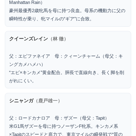
Manhattan Rain）
豪州最優秀2歳牝馬を母に持つ良血。母系の機動力に父の
瞬時性が乗り、牝マイルの“ギア”に合致。
クイーンズレイン
（林 徹）
父：エピファネイア 母：クィーンチャーム（母父：キ
ングカメハメハ）
“エピ×キンカメ”黄金配合。胴長で直線向き、長く脚を削
がれにくい。
シニャンガ
（鹿戸雄一）
父：ロードカナロア 母：ザズー（母父：Tapit）
米G1馬ザズーを母に持つノーザンF牝系。キンカメ系
×Tapitのスピードと底力で、東京マイルの瞬発戦で“質の