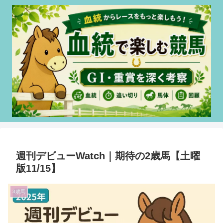
週刊デビューWatch｜期待の2歳馬【土曜
版11/15】
3歳馬