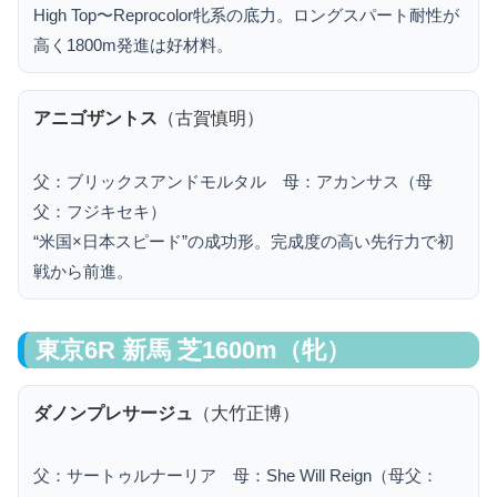
High Top〜Reprocolor牝系の底力。ロングスパート耐性が
高く1800m発進は好材料。
アニゴザントス
（古賀慎明）
父：ブリックスアンドモルタル 母：アカンサス（母
父：フジキセキ）
“米国×日本スピード”の成功形。完成度の高い先行力で初
戦から前進。
東京6R 新馬 芝1600m（牝）
ダノンプレサージュ
（大竹正博）
父：サートゥルナーリア 母：She Will Reign（母父：