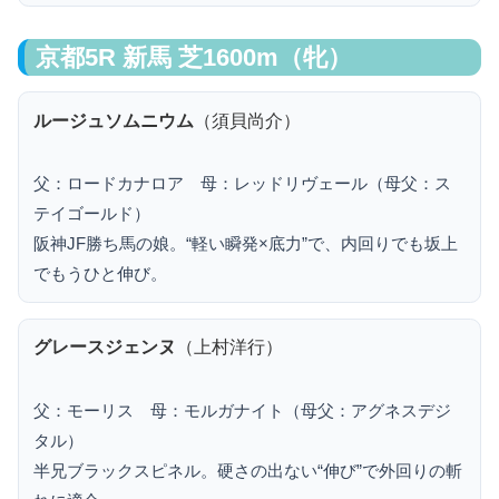
京都5R 新馬 芝1600m（牝）
ルージュソムニウム
（須貝尚介）
父：ロードカナロア 母：レッドリヴェール（母父：ス
テイゴールド）
阪神JF勝ち馬の娘。“軽い瞬発×底力”で、内回りでも坂上
でもうひと伸び。
グレースジェンヌ
（上村洋行）
父：モーリス 母：モルガナイト（母父：アグネスデジ
タル）
半兄ブラックスピネル。硬さの出ない“伸び”で外回りの斬