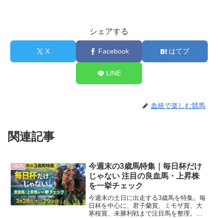
シェアする
X
Facebook
はてブ
LINE
血統で楽しむ競馬
関連記事
今週末の3歳馬特集｜毎日杯だけ
3歳馬
じゃない 注目の良血馬・上昇株
を一挙チェック
今週末の土日に出走する3歳馬を特集。毎
日杯を中心に、君子蘭賞、ミモザ賞、大
寒桜賞、未勝利戦まで注目馬を整理。血