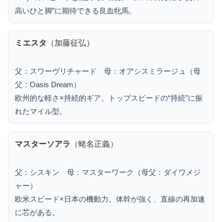
高いひと脚”に期待できる良血牝馬。
ミエスタ
（加藤征弘）
父：スワーヴリチャード 母：オアシスミラージュ（母
父：Oasis Dream）
欧州的な軽さ×持続的ギア。トップスピードの“持続”に振
れたマイル型。
マスターソアラ
（蛯名正義）
父：シスキン 母：マスターワーク（母父：ダイワメジ
ャー）
欧米スピード×日本の機動力。体幹が強く、直線の再加速
に芯がある。