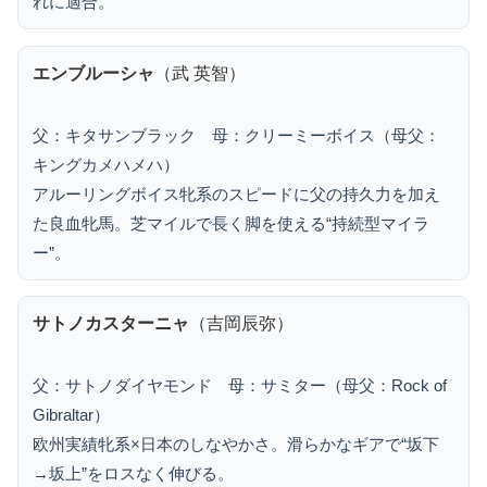
れに適合。
エンブルーシャ
（武 英智）
父：キタサンブラック 母：クリーミーボイス（母父：
キングカメハメハ）
アルーリングボイス牝系のスピードに父の持久力を加え
た良血牝馬。芝マイルで長く脚を使える“持続型マイラ
ー”。
サトノカスターニャ
（吉岡辰弥）
父：サトノダイヤモンド 母：サミター（母父：Rock of
Gibraltar）
欧州実績牝系×日本のしなやかさ。滑らかなギアで“坂下
→坂上”をロスなく伸びる。