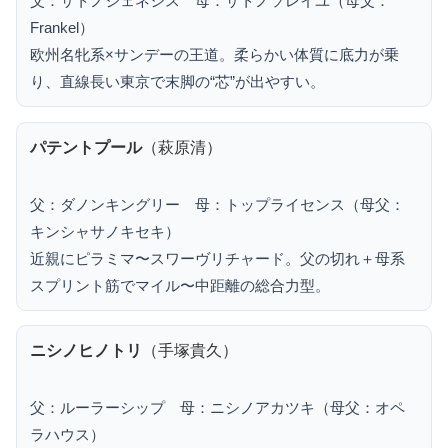
父：サトノジェネシス 母：サトノソレイユ（母父：
Frankel）
欧州名牝系×サンデーの王道。柔らかい体質に底力が乗
り、直線長い東京で末脚の“芯”が出やすい。
パテントプール
（萩原清）
父：ダノンキングリー 母：トップライセンス（母父：
キンシャサノキセキ）
近親にピラミマ〜スワーヴリチャード。父の切れ＋母系
スプリント筋でマイル〜中距離の総合力型。
ニシノヒノトリ
（手塚貴久）
父：ルーラーシップ 母：ニシノアカツキ（母父：オペ
ラハウス）