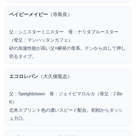
ベイビーメイビー
（寺島良）
父：シニスターミニスター 母：ナリタブルースター
（母父：マンハッタンカフェ）
砂の加速性能が高い父×瞬発の母系。テンから出して押し
切るタイプ。
エコロレバン
（大久保龍志）
父：Speightstown 母：ジェイビマロルカ（母父：J Be
K）
北米スプリント色の濃いスピード配合。初戦からダッシ
ュ力◎。