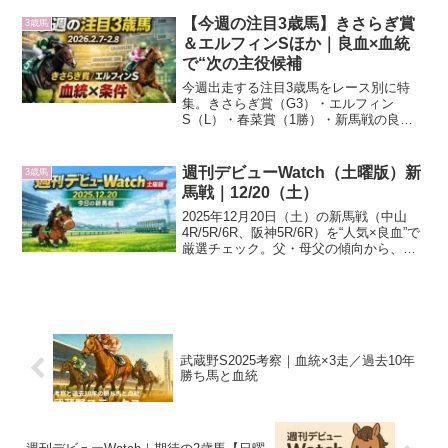
ジ・ウェルム・ノーブルサヴェージなど
注目2歳馬を血統目線で解説します。
【今週の注目3歳馬】きさらぎ賞
3歳馬
＆エルフィンSほか｜良血×血統
で“次の主役候補
今週出走する注目3歳馬をレース別に特
集。きさらぎ賞（G3）・エルフィン
S（L）・春菜賞（1勝）・新馬戦の良血/
素質馬を、血統×条件の視点で短く分かり
やすく整理。
週刊デビューWatch（土曜版）新
3歳馬
馬戦｜12/20（土）
2025年12月20日（土）の新馬戦（中山
4R/5R/6R、阪神5R/6R）を“人気×良血”で
厳選チェック。父・母父の傾向から、初
戦向きの勝ち筋を短く分かりやすく整
理。
武蔵野S2025考察｜血統×3走／過去10年
勝ち馬と血統