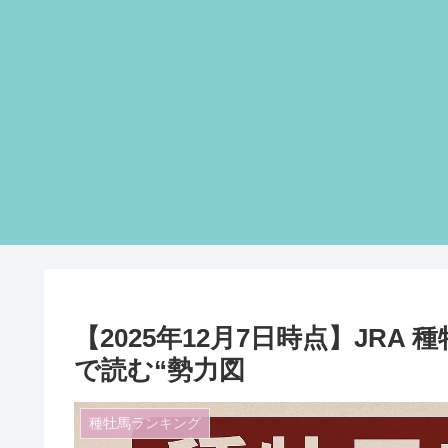
【2025年12月7日時点】JRA
で読む“勢力図
種牡馬ランキング