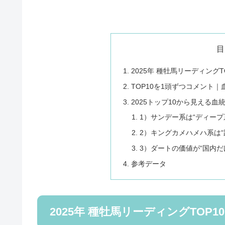
目
2025年 種牡馬リーディングTO
TOP10を1頭ずつコメント
2025トップ10から見える血
1）サンデー系は“ディープ
2）キングカメハメハ系は
3）ダートの価値が“国内だ
参考データ
2025年 種牡馬リーディングTOP10