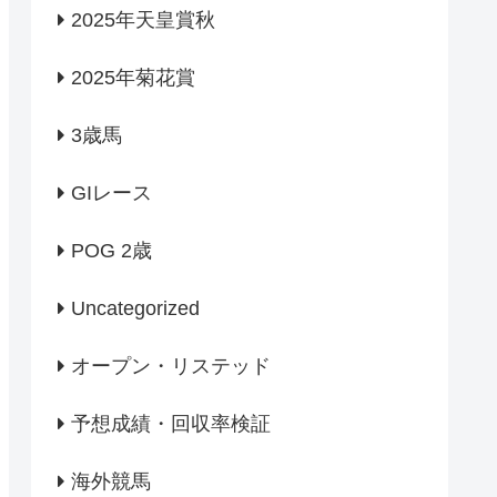
2025年天皇賞秋
2025年菊花賞
主な産
駒
3歳馬
（例）
ダブル
GIレース
ハート
ボンド
POG 2歳
ベラジ
オオペ
Uncategorized
ラ
オープン・リステッド
マスカ
レード
予想成績・回収率検証
ボール
クロワ
海外競馬