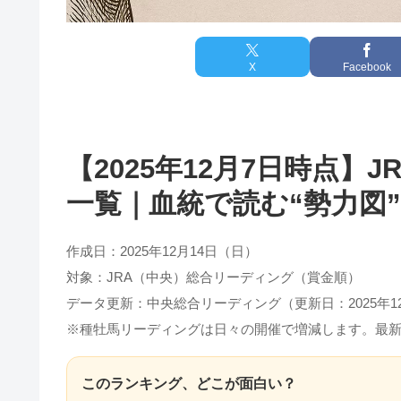
X
Facebook
【2025年12月7日時点】J
一覧｜血統で読む“勢力図”
作成日：2025年12月14日（日）
対象：JRA（中央）総合リーディング（賞金順）
データ更新：中央総合リーディング（更新日：2025年1
※種牡馬リーディングは日々の開催で増減します。最
このランキング、どこが面白い？